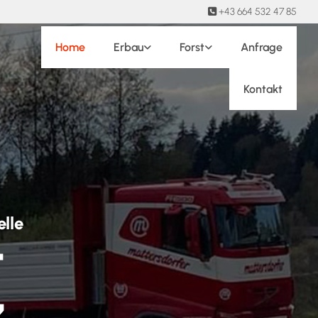
+43 664 532 47 85

Home
Erbau
Forst
Anfrage
Kontakt
elle
T