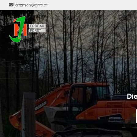
janzmichi@gmx.at

Die